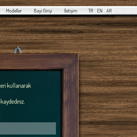
Modeller
Bayi Girişi
İletişim
TR
EN
AR
leri kullanarak
 kaydediniz.