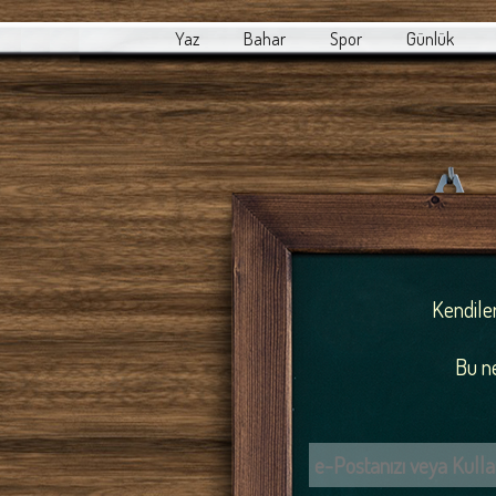
Yaz
Bahar
Spor
Günlük
Kendiler
Bu ne